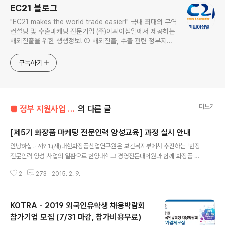
EC21 블로그
"EC21 makes the world trade easier!" 국내 최대의 무역
컨설팅 및 수출마케팅 전문기업 (주)이씨이십일에서 제공하는
해외진출을 위한 생생정보! ① 해외진출, 수출 관련 정부지원
사업 정보 ② 품목별 최신 해외시장 정보 ③ 세계2위 글로벌
B2B 마켓플레이스 EC21.com 정보 ④ 뉴미디어 마케팅, 검
구독하기
색엔진 마케팅 정보
더보기
■ 정부 지원사업 정보
의 다른 글
[제5기 화장품 마케팅 전문인력 양성교육] 과정 실시 안내
글 내용
안녕하십니까? 1.(재)대한화장품산업연구원은 보건복지부에서 추진하는 「현장
전문인력 양성」사업의 일환으로 한양대학교 경영전문대학원과 함께「화장품 마
케팅 전문인력 양성교육」과정을 실시하고 있습니다. 2.올해에는「제5기 화장품
2
273
2015. 2. 9.
마케팅 전문인력 양성교육」과정을 3월 17일~6월 16일(매주 화요일 총 15회)
실시할 예정이오니 교육에 관심 있는 분께서는 연구원 홈페이지(www.kcii.re.
kr) 를 참고하여 2월 25일까지 신청하여 주시기 바랍니다. 관련업계 및 유관기
KOTRA - 2019 외국인유학생 채용박람회
관 임직원 분들은 많은 관심과 참여 부탁 드립니다. □ 교육개요 ○ 기간 : 2015
년 3월 17일~6월 16일 매주 화요일(총 16회) ○ 시간 : 19:00~22:00 ○ 장
참가기업 모집 (7/31 마감, 참가비용무료)
글 내용