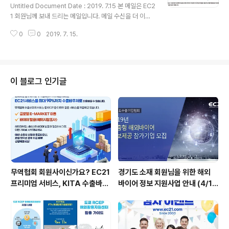
소 : 한양대학교 경영관(서울 성동구 왕십리로 222) ○ 대상 : ..
Untitled Document Date : 2019. 7.15 본 메일은 EC2
1 회원님께 보내 드리는 메일입니다. 메일 수신을 더 이상
원하지 않으시면 여기를 눌러 로그인 후 뉴스레터 수신 옵
0
0
2019. 7. 15.
션을 해제하십시오. ㈜이씨이십일 / 서울시 강남구 삼성동
무역센터 트레이드타워 501 사업자등록번호 120-86-0
3931 Copyright(c) 1997-2019 EC21 Inc. All Right
s Reserved.
이 블로그 인기글
무역협회 회원사이신가요? EC21
경기도 소재 회원님을 위한 해외
프리미엄 서비스, KITA 수출바우
바이어 정보 지원사업 안내 (4/19
처로 시작하세요.
신청마감)