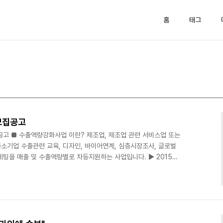
홈
태그
모집공고
공고 ■ 수출역량강화사업 이란? 제조업, 제조업 관련 서비스업 또는
소기업 수출관련 교육, 디자인, 바이어연계, 심층시장조사, 글로벌
케팅을 매출 및 수출역량별로 차등지원하는 사업입니다. ▶ 2015년
량진단에 따라 개별 기업의 수출역량별로 무역교육, 디자인, 해외시
 수출역량강화사업 지원 내용 전체 사업비의 90∼70% 이내에서 수
출유망기업은 최대 30백만원까지 지원하고 나머지 비용은 중소기업
출초보기업 20백만원 (90%) * 무역실무교육 * 외국어 전..