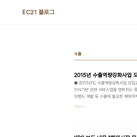
본문 바로가기
EC21 블로그
수출
2015년 수출역량강화사업 
■ 2015년도 수출역량강화사업 모집
지식기반 관련 서비스업을 영위하는 중
브랜드 개발 등 수출에 필요한 해외마
수출역량강화사업 사업 내용 글로벌 역
더보기
장정보 등을 패키지 지원 ▶ 2015년
출초보기업은 최대 20백만원까지, 수
이 부담 구분 지원한도 (비율) 내용 수