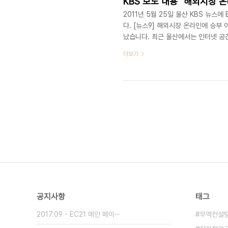
KBS 보도 내용 "해외시장 
2011년 5월 25일 울산 KBS 뉴스
다. [뉴스9] 해외시장 온라인에 승부
났습니다. 최근 울산에서는 인터넷 공
안종홍 기자가 보도합니다. 해외 유명
더보기
을 개척하기 위한 사업 설명회입니다.
는 중소기업 10 여곳이 지원 대상으로
려 해외 바이어들의 눈길을 끌수 있느
공지사항
태그
2017.09 - EC21 메인 페이⋯
무역컨설