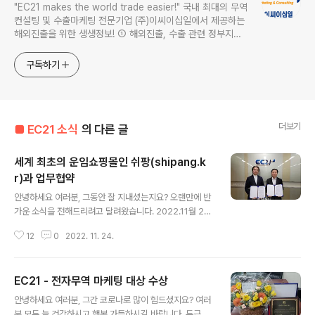
"EC21 makes the world trade easier!" 국내 최대의 무역
컨설팅 및 수출마케팅 전문기업 (주)이씨이십일에서 제공하는
해외진출을 위한 생생정보! ① 해외진출, 수출 관련 정부지원
사업 정보 ② 품목별 최신 해외시장 정보 ③ 세계2위 글로벌
B2B 마켓플레이스 EC21.com 정보 ④ 뉴미디어 마케팅, 검
구독하기
색엔진 마케팅 정보
더보기
■ EC21 소식
의 다른 글
세계 최초의 운임쇼핑몰인 쉬팡(shipang.k
r)과 업무협약
글 내용
안녕하세요 여러분, 그동안 잘 지내셨는지요? 오랜만에 반
가운 소식을 전해드리려고 달려왔습니다. 2022.11월 24
일, 바로 오늘 EC21은 세계 최초의 운임쇼핑몰인 쉬팡(shi
12
0
2022. 11. 24.
pang.kr)과 업무협약을 체결했습니다. EC21 회원님들과
국내 수출기업들은 쉬팡(shipang.kr)을 활용해서 물류비
를 절감하실수 있게 됩니다. 쉬팡은 수출업체들이 현재 해
EC21 - 전자무역 마케팅 대상 수상
상운송시장에서 거래되고 있는 다양한 운임을 바로 보고
글 내용
취사선택해 직접 선적예약과 운송계약을 체결할 수 있는
안녕하세요 여러분, 그간 코로나로 많이 힘드셨지요? 여러
플랫폼이라고 해요. 자세한 내용은 방금 뜬 따끈한 기사를
분 모두 늘 건강하시고 행복 가득하시길 바랍니다. 두근두