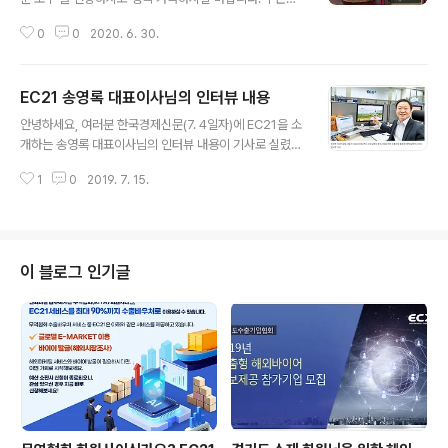
통해 확인해보세요 ~! 케이로지, 글로벌마켓플레이스 EC2
근... 저희 EC21은 한국통상정보학회로 부터 ‘전자무역 마
1과 상호협력 ‘맞손’ 기사 원문보기 클릭
0
0
2020. 6. 30.
케팅 대상’을 수상하였습니다. (2020.06.29)지난 20년
간 무역마케팅을 통한 중소기업 및 스타트업의 해외진출에
크게 기여한 공로로 상을 받았습니다. 한국통상정보학회는
EC21 송영록 대표이사님의 인터뷰 내용
전자무역을 대표하는 국내 최고권위의 학회로서 국내 무역
글 내용
마케팅 업체 전체를 대상으로 지난 20년간의 실적을 평가
안녕하세요, 여러분 한국경제신문(7. 4일자)에 EC21을 소
하여 EC21을 대상 업체로 선정하였다고 합니다. 항상 EC
개하는 송영록 대표이사님의 인터뷰 내용이 기사로 실렸습
21을 아끼고 응원해주시는 많은 분들과 EC21 회원님들께
니다. EC21에 대해 한 눈에 알 수 있도록 쉽게 쓰여진 기사
늘 감사를 드립니다. 어려운 코로나 시대, 온라인 무역은 E
1
0
2019. 7. 15.
이오니 평소 EC21에 대해 궁금하셨다면꼭꼭 읽어보세요 ^
C21과 함께 (찡긋)! 자세한 소식은 기사내용을 참고해주세
_^!! ■ 서울 삼성동 무역센터에 있는 이씨이십일은 해외마
요. https://w..
케팅 전문기업이다. 특히 중소기업의 해외시장 개척을 돕
고 있다. 이를 위해 EC21이라는 글로벌 전자상거래 사이
트 운영, 온오프라인 무역 지원, 뉴미디어마케팅, 글로벌 네
이 블로그 인기글
트워크를 통한 바이어 검증 등 다양한 사업을 하고 있다.....
(계속) 생동감 넘치는 상세 기사 및 이미지사진은 아래 링
크 클릭 후 확인하세요 ~!링크 : https://www.hankyun
g.com/economy/article/20190704..