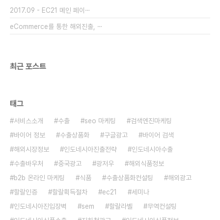
2017.09 - EC21 메인 페이⋯
eCommerce를 통한 해외진출, ⋯
최근 포스트
태그
서비스소개
수출
seo 마케팅
검색엔진마케팅
바이어 정보
수출상품화
구글광고
바이어 검색
해외시장정보
인도네시아진출전략
인도네시아수출
수출바우처
중국광고
광저우
해외식품정보
b2b 온라인 마케팅
식품
수출상품화컨설팅
해외광고
할랄인증
할랄획득절차
ec21
세미나
인도네시아진입장벽
sem
할랄라벨
무역컨설팅