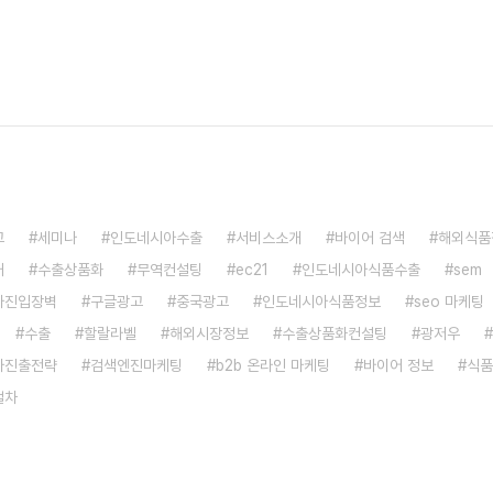
고
세미나
인도네시아수출
서비스소개
바이어 검색
해외식품
처
수출상품화
무역컨설팅
ec21
인도네시아식품수출
sem
아진입장벽
구글광고
중국광고
인도네시아식품정보
seo 마케팅
수출
할랄라벨
해외시장정보
수출상품화컨설팅
광저우
아진출전략
검색엔진마케팅
b2b 온라인 마케팅
바이어 정보
식품
절차