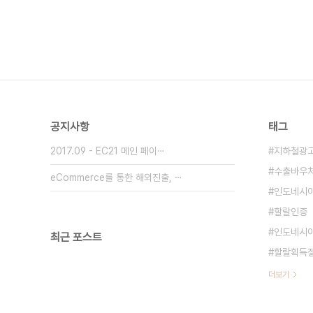
공지사항
태그
2017.09 - EC21 메인 페이⋯
지하철광
수출바우
eCommerce를 통한 해외진출, ⋯
인도네시
할랄인증
인도네시
최근 포스트
할랄획득
더보기