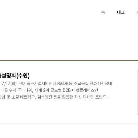
홈
태그
육설명회(수원)
 7/17(화), 경기중소기업지원센터 R&DB동 소교육실 EC21은 국내
를 위해 국내 1위, 세계 2위 글로벌 B2B 마켓플레이스인
 방법 및 소셜 네트워크, 검색엔진 등을 활용한 최신 마케팅 트렌드에
무역에 관심있는 수출(또는 수출 준비중) 기업 대표자, 해외영업 담당
C21 온라인마케팅 교육설명회 일 시 : 2012년 7월 17일(화), 오
원시 이의동 906-5 경기중소기업종합지원센터 R&DB 소교육실 => 약
C21.com 무료회원..