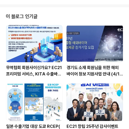
올해 약 8~10개 ..
고는 효과를 수치화할 수 없다는 단점이 있기 때문이다. 반면 SNS는 조회 수나
스크랩 수를 통해 몇 명의 사람에게 노출됐는지 단번에 알 수 있다. 2009년 국
가브랜드위원회가 ‘한국의 디지털 라이프’를 주제로 연 글로벌 UCC 공모전을
이 블로그 인기글
봐도 알 수 있다. 이 광고는 무려 2억 명에게 노출됐다. 권태경 E..
무역협회 회원사이신가요? EC21
경기도 소재 회원님을 위한 해외
프리미엄 서비스, KITA 수출바우
바이어 정보 지원사업 안내 (4/19
처로 시작하세요.
신청마감)
일본 수출기업 대상 도쿄 RCEP(
EC21 창립 25주년 감사이벤트