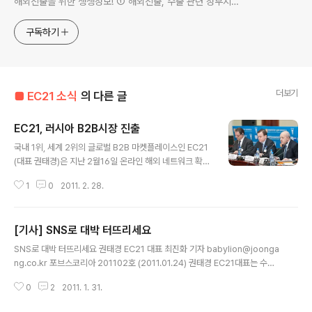
해외진출을 위한 생생정보! ① 해외진출, 수출 관련 정부지원
사업 정보 ② 품목별 최신 해외시장 정보 ③ 세계2위 글로벌
B2B 마켓플레이스 EC21.com 정보 ④ 뉴미디어 마케팅, 검
구독하기
색엔진 마케팅 정보
더보기
■ EC21 소식
의 다른 글
EC21, 러시아 B2B시장 진출
글 내용
국내 1위, 세계 2위의 글로벌 B2B 마켓플레이스인 EC21
(대표 권태경)은 지난 2월16일 온라인 해외 네트워크 확대
방안으로 러시아 N4B 그룹 산하 시비에르(Sibir)사와 에
1
0
2011. 2. 28.
이전트 계약을 체결하고 러시아 B2B시장에 본격적으로 진
출한다고 밝혔다. 2010년 가파른 성장세로 세계 경제규모
10위로 올라선 러시아는 성장 잠재력이 큰 온라인 무역시
[기사] SNS로 대박 터뜨리세요
장으로 이번 체결을 통해 EC21은 현지 에이전트와 함께
글 내용
러시아 수출입기업들에게 보다 현지화된 서비스를 제공 할
SNS로 대박 터뜨리세요 권태경 EC21 대표 최진화 기자 babylion@joonga
예정이다. 이에 시비에르사 대표인 안드레이 비코프씨는
ng.co.kr 포브스코리아 201102호 (2011.01.24) 권태경 EC21대표는 수출
“러시아내 B2B 서비스 시장, 특히 전자상거래 분야는 아
업체를 대상으로 SNS를 활용한 마케팅을 제시한다. 글로벌 기업 펩시는 지난
직 걸음마 단계로 현재 약 1,600만 개 이상의 중소기업이
0
2
2011. 1. 31.
해 초 미식축구 경기 수퍼보울의 오프라인 광고를 그만두겠다고 선언했다. 대신
러시아 경제의 60% 이상을 차지하고 있는 시장상황에서
페이스북·유튜브·트위터 등 SNS를 통해서만 홍보하겠다고 했다. 전통적인 광