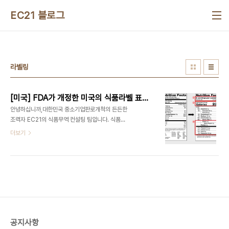
본문 바로가기
EC21 블로그
라벨링
[미국] FDA가 개정한 미국의 식품라벨 표기법
안녕하십니까,대한민국 중소기업판로개척의 든든한
조력자 EC21의 식품무역 컨설팅 팀입니다. 식품수
출을 함에 있어 가장 중요한 사항은 진입하기에 앞서
더보기
그 시장의 정보를 숙지하고 있어야 한다는 점입니다.
날이갈수록 빠르게 변화하고 있는 식품 트렌드와 각
국의 식품관련 정책은 이와 같은 관점에서 꼭 알아야
만 하는 시장정보이지만,방대한 정보의 양과 다양한
정보원으로 인해 파악하기란 쉽지 않습니다.따라서
저희 EC21 품목 컨설턴트들이 필요한 정보만을 쏙
쏙 정리하여 하여 안내해 드리고자 하오니,이러한 정
보만은 꼭 알고 진출하셨으면 합니다*^^* 오늘은,미
공지사항
국진출을 준비 중이신 식품제조업 및 식품수출업, 유