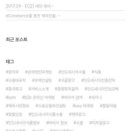
통업 종사자분들은 필히 숙지하고 계셔야 할 미국의
2017.09 - EC21 메인 페이⋯
식품라벨 표기법 개정사항에 대해 안내해 드리겠습
니다. 2016년..
eCommerce를 통한 해외진출, ⋯
최근 포스트
태그
광저우
검색엔진마케팅
인도네시아수출
식품
수출바우처
무역컨설팅
구글광고
인도네시아진출전략
중국광고
서비스소개
할랄획득절차
인도네시아진입장벽
sem
b2b 온라인 마케팅
바이어 검색
세미나
해외시장정보
수출상품화컨설팅
seo 마케팅
할랄라벨
할랄인증
인도네시아식품수출
해외광고
인도네시아식품정보
바이어 정보
수출
지하철광고