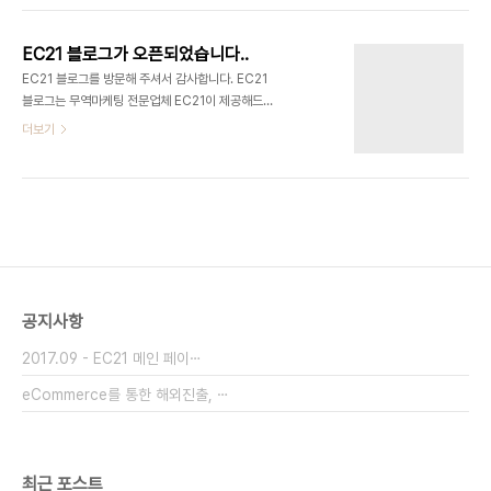
고 그 비중은 계속 증가하고 있습니다. EC21을 모르
는 해외의 바이어가 EC21회원의 상품을 찾게 하려
EC21 블로그가 오픈되었습니다..
면 구글검색결과에서 EC21 사이트가 상위에 랭킹되
EC21 블로그를 방문해 주셔서 감사합니다. EC21
는 것이 가장 빠른 길이라는 관점에서 검색엔진최적
블로그는 무역마케팅 전문업체 EC21이 제공해드리
화에 공을 들여 왔고, 아울러 검색엔진광고에도 수년
는 글로벌 B2B 마켓플레이스서비스
더보기
간 상당한 비용을 지속적으로 투자해왔습니다. 이를
(www.ec21.com)와 해외마케팅/전시회마케팅 지
계기로 구글에서 EC21을 한국의 검색광고 성공사례
원서비스, 검색엔진마케팅서비스 등 제반 서비스에
로 발표하기도 하였습니다. 이러한 EC21사이트 자
관한 새소식과 사용팁, 기타 참고자료를 제공해 드리
체의 검색엔진최적화와 검색광고 경험을 바탕으로
려고 합니다.. 기존의 홈페이지에서 자세히 알려드리
EC21은 우리 업..
지 못했던 내용이나 조금은 비공식적인 정보를 블로
그라는 포맷을 통해서 좀더 자유로운 형태로 알려드
리는 데도 목적이 있습니다.. 아울러 회원 및 사용자
여러분과의 귀중한 의사소통의 통로로도 활용될 수
공지사항
있기를 기대합니다. 정보도 얻어가시고 유익한 코멘
트도 부탁드리겠습니다. 감사합니다..
2017.09 - EC21 메인 페이⋯
eCommerce를 통한 해외진출, ⋯
최근 포스트