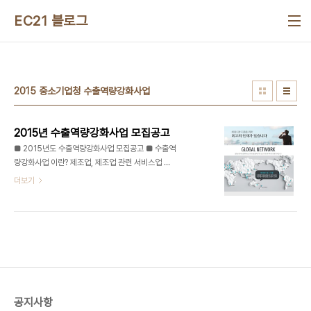
본문 바로가기
EC21 블로그
2015 중소기업청 수출역량강화사업
2015년 수출역량강화사업 모집공고
■ 2015년도 수출역량강화사업 모집공고 ■ 수출역
량강화사업 이란? 제조업, 제조업 관련 서비스업 또
는 지식기반 관련 서비스업을 영위하는 중소기업 수
더보기
출관련 교육, 디자인, 바이어연계, 심층시장조사, 글
로벌 브랜드 개발 등 수출에 필요한 해외마케팅을 매
출 및 수출역량별로 차등지원하는 사업입니다. ▶
2015년 수출역량강화사업 사업 내용 글로벌 역량진
단에 따라 개별 기업의 수출역량별로 무역교육, 디자
인, 해외시장정보 등을 패키지 지원 ▶ 2015년 수출
역량강화사업 지원 내용 전체 사업비의 90∼70%
이내에서 수출초보기업은 최대 20백만원까지, 수출
공지사항
유망기업은 최대 30백만원까지 지원하고 나머지 비