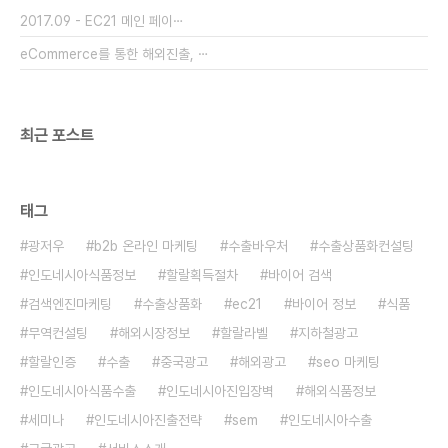
용은 중소기업이 부담 구분 지원한도 (비율) 내용 수
2017.09 - EC21 메인 페이⋯
출초보기업 20백만원 (90%) * 무역실무교육 * 외
국어 전..
eCommerce를 통한 해외진출, ⋯
최근 포스트
태그
광저우
b2b 온라인 마케팅
수출바우처
수출상품화컨설팅
인도네시아식품정보
할랄획득절차
바이어 검색
검색엔진마케팅
수출상품화
ec21
바이어 정보
식품
무역컨설팅
해외시장정보
할랄라벨
지하철광고
할랄인증
수출
중국광고
해외광고
seo 마케팅
인도네시아식품수출
인도네시아진입장벽
해외식품정보
세미나
인도네시아진출전략
sem
인도네시아수출